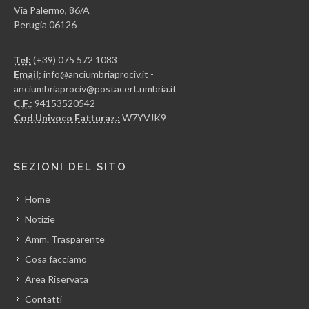
Via Palermo, 86/A
Perugia 06126
Tel:
(+39) 075 572 1083
Email:
info@anciumbriaprociv.it -
anciumbriaprociv@postacert.umbria.it
C.F.:
94153520542
Cod.Univoco Fatturaz.:
W7YVJK9
SEZIONI DEL SITO
Home
Notizie
Amm. Trasparente
Cosa facciamo
Area Riservata
Contatti