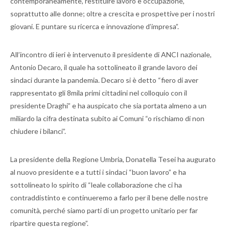
contemporaneamente, restituire lavoro e occupazione,
soprattutto alle donne; oltre a crescita e prospettive per i nostri
giovani. E puntare su ricerca e innovazione d’impresa”.
All’incontro di ieri è intervenuto il presidente di ANCI nazionale,
Antonio Decaro, il quale ha sottolineato il grande lavoro dei
sindaci durante la pandemia. Decaro si è detto “fiero di aver
rappresentato gli 8mila primi cittadini nel colloquio con il
presidente Draghi” e ha auspicato che sia portata almeno a un
miliardo la cifra destinata subito ai Comuni “o rischiamo di non
chiudere i bilanci”.
La presidente della Regione Umbria, Donatella Tesei ha augurato
al nuovo presidente e a tutti i sindaci “buon lavoro” e ha
sottolineato lo spirito di “leale collaborazione che ci ha
contraddistinto e continueremo a farlo per il bene delle nostre
comunità, perché siamo parti di un progetto unitario per far
ripartire questa regione”.