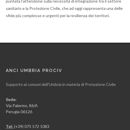
puntata l'attenzione sulla necessità di integrazione tra il settore
sanitario e la Protezione Civile, che ad oggi rappresenta una delle
sfide più complesse e urgenti per la resilienza dei territori.
ANCI UMBRIA PROCIV
Supporto ai comuni dell'Umbria in materia di Protezione Civile
Sede:
Via Palermo, 86/A
Perugia 06126
Tel:
(+39) 075 572 1083