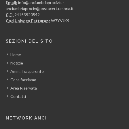
Email:
info@anciumbriaprociv.it -
anciumbriaprociv@postacert.umbria.it
C.F.:
94153520542
Cod.Univoco Fatturaz.:
W7YVJK9
SEZIONI DEL SITO
Home
Notizie
Amm. Trasparente
Cosa facciamo
Area Riservata
Contatti
NETWORK ANCI