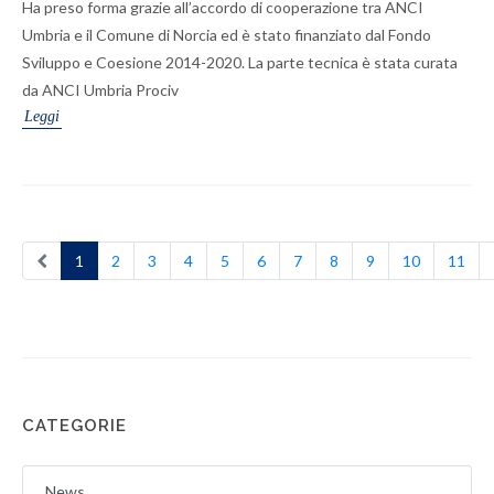
Ha preso forma grazie all’accordo di cooperazione tra ANCI
Umbria e il Comune di Norcia ed è stato finanziato dal Fondo
Sviluppo e Coesione 2014-2020. La parte tecnica è stata curata
da ANCI Umbria Prociv
Leggi
1
2
3
4
5
6
7
8
9
10
11
CATEGORIE
News