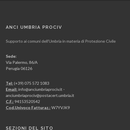
ANCI UMBRIA PROCIV
Supporto ai comuni dell'Umbria in materia di Protezione Civile
Sede:
Via Palermo, 86/A
Perugia 06126
Tel:
(+39) 075 572 1083
Email:
info@anciumbriaprociv.it -
anciumbriaprociv@postacert.umbria.it
C.F.:
94153520542
Cod.Univoco Fatturaz.:
W7YVJK9
SEZIONI DEL SITO