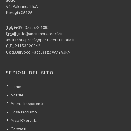
Sede:
Via Palermo, 86/A
Perugia 06126
Tel:
(+39) 075 572 1083
Email:
info@anciumbriaprociv.it -
anciumbriaprociv@postacert.umbria.it
C.F.:
94153520542
Cod.Univoco Fatturaz.:
W7YVJK9
SEZIONI DEL SITO
Home
Notizie
Amm. Trasparente
Cosa facciamo
Area Riservata
Contatti