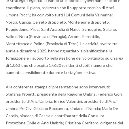
le strategie regionali, creando un modello di governance solido e
coordinato. Il piano, realizzato con il supporto tecnico di Anci
Umbria Prociv, ha coinvolto tutti i 14 Comuni della Valnerina:
Norcia, Cascia, Cerreto di Spoleto, Monteleone di Spoleto,
Poggiodomo, Preci, Sant’Anatolia di Narco, Scheggino, Sellano,
Vallo di Nera (Provincia di Perugia), Arrone, Ferentillo,
Montefranco e Polino (Provincia di Terni). Le attività, svolte tra
aprile e dicembre 2025, hanno riguardato la pianificazione, la
formazione e il supporto nella gestione del volontariato su un'area
di 1.060 kmq che ospita 17.620 residenti stabili, numero che
aumenta sensibilmente durante la stagione estiva.
Alla conferenza stampa di presentazione sono intervenuti:
Stefania Proietti, presidente della Regione Umbria; Federico Gori,
presidente di Anci Umbria; Enrico Valentini, presidente di Anci
Umbria ProCiv; Giuliano Boccanera, sindaco di Norcia; Mario De
Carolis, sindaco di Cascia e coordinatore della Consulta
Protezione Civile di Anci Umbria; Cristiana Corritoro, dirigente del