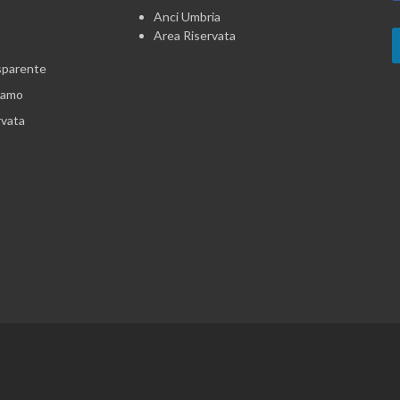
Anci Umbria
Area Riservata
sparente
iamo
rvata