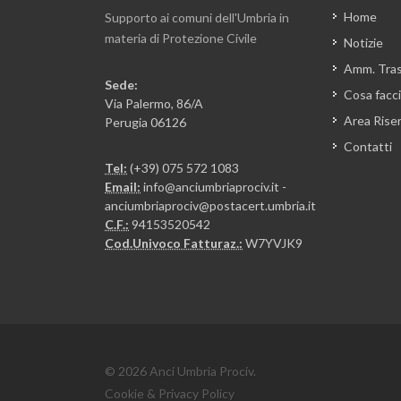
Home
Supporto ai comuni dell'Umbria in
materia di Protezione Civile
Notizie
Amm. Tra
Sede:
Cosa facc
Via Palermo, 86/A
Area Rise
Perugia 06126
Contatti
Tel:
(+39) 075 572 1083
Email:
info@anciumbriaprociv.it -
anciumbriaprociv@postacert.umbria.it
C.F.:
94153520542
Cod.Univoco Fatturaz.:
W7YVJK9
© 2026 Anci Umbria Prociv.
Cookie & Privacy Policy