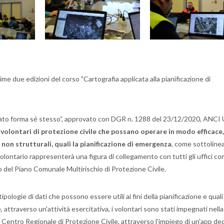
e due edizioni del corso "Cartografia applicata alla pianificazione di
ariato forma sé stesso”, approvato con DGR n. 1288 del 23/12/2020, ANCI
volontari di protezione civile che possano operare in modo efficace,
non strutturali, quali la pianificazione di emergenza
, come sottoline
l volontario rappresenterà una figura di collegamento con tutti gli uffici co
nto del Piano Comunale Multirischio di Protezione Civile.
pologie di dati che possono essere utili ai fini della pianificazione e quali
 attraverso un'attività esercitativa, i volontari sono stati impegnati nella
l Centro Regionale di Protezione Civile, attraverso l'impiego di un'app de