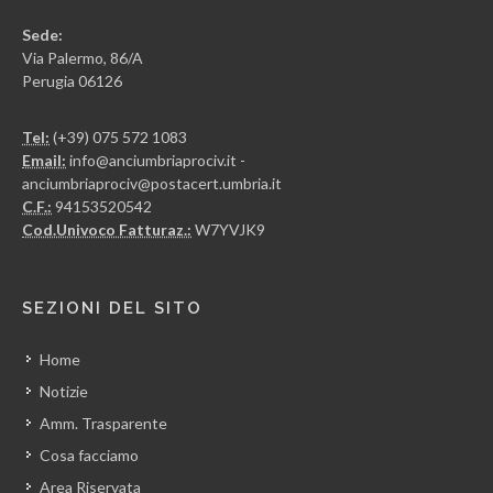
Sede:
Via Palermo, 86/A
Perugia 06126
Tel:
(+39) 075 572 1083
Email:
info@anciumbriaprociv.it -
anciumbriaprociv@postacert.umbria.it
C.F.:
94153520542
Cod.Univoco Fatturaz.:
W7YVJK9
SEZIONI DEL SITO
Home
Notizie
Amm. Trasparente
Cosa facciamo
Area Riservata