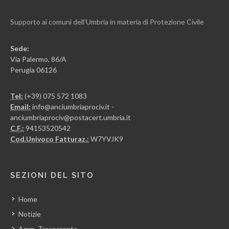
Supporto ai comuni dell'Umbria in materia di Protezione Civile
Sede:
Via Palermo, 86/A
Perugia 06126
Tel:
(+39) 075 572 1083
Email:
info@anciumbriaprociv.it -
anciumbriaprociv@postacert.umbria.it
C.F.:
94153520542
Cod.Univoco Fatturaz.:
W7YVJK9
SEZIONI DEL SITO
Home
Notizie
Amm. Trasparente